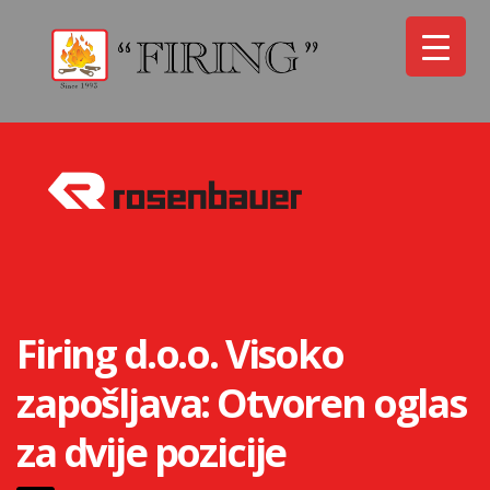
Firing d.o.o. Visoko
zapošljava: Otvoren oglas
za dvije pozicije