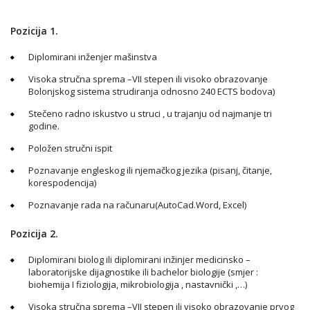
Pozicija 1.
Diplomirani inženjer mašinstva
Visoka stručna sprema –VII stepen ili visoko obrazovanje
Bolonjskog sistema strudiranja odnosno 240 ECTS bodova)
Stečeno radno iskustvo u struci , u trajanju od najmanje tri
godine.
Položen stručni ispit
Poznavanje engleskog ili njemačkog jezika (pisanj, čitanje,
korespodencija)
Poznavanje rada na računaru(AutoCad.Word, Excel)
Pozicija 2.
Diplomirani biolog ili diplomirani inžinjer medicinsko –
laboratorijske dijagnostike ili bachelor biologije (smjer :
biohemija I fiziologija, mikrobiologija , nastavnički ,…)
Visoka stručna sprema –VII stepen ili visoko obrazovanje prvog