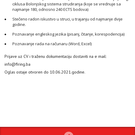
ciklusa Bolonjskog sistema strudiranja (koje se vrednuje sa
najmanje 180, odnosno 240 ECTS bodova)
Stečeno radon iskustvo u struci, u trajanju od najmanje dvije
godine.
Poznavanje engleskog jezika (pisanj, čitanje, korespodencija)
Poznavanje rada na računaru (Word, Excel)
Prijave uz CV i traženu dokumentaciju dostaviti na e mail:
info@firing.ba
Oglas ostaje otvoren do 10.06.2021.godine.